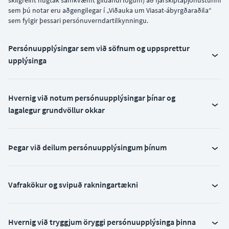
skilgreint hugtak samkvæmt gildandi lögum) að fjarskiptaþjónustunni
sem þú notar eru aðgengilegar í „Viðauka um Viasat-ábyrgðaraðila“
sem fylgir þessari persónuverndartilkynningu.
Persónuupplýsingar sem við söfnum og uppsprettur
upplýsinga
Hvernig við notum persónuupplýsingar þínar og
lagalegur grundvöllur okkar
Þegar við deilum persónuupplýsingum þínum
Vafrakökur og svipuð rakningartækni
Hvernig við tryggjum öryggi persónuupplýsinga þinna