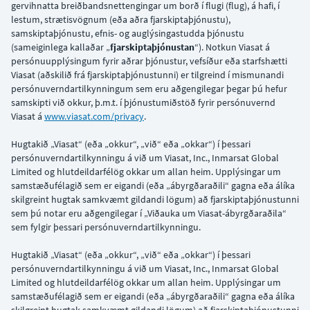
gervihnatta breiðbandsnettengingar um borð í flugi (flug), á hafi, í
lestum, strætisvögnum (eða aðra fjarskiptaþjónustu),
samskiptaþjónustu, efnis- og auglýsingastudda þjónustu
(sameiginlega kallaðar „
fjarskiptaþjónustan
“). Notkun Viasat á
persónuupplýsingum fyrir aðrar þjónustur, vefsíður eða starfshætti
Viasat (aðskilið frá fjarskiptaþjónustunni) er tilgreind í mismunandi
persónuverndartilkynningum sem eru aðgengilegar þegar þú hefur
samskipti við okkur, þ.m.t. í þjónustumiðstöð fyrir persónuvernd
Viasat á
www.viasat.com/privacy
.
Hugtakið „Viasat“ (eða „okkur“, „við“ eða „okkar“) í þessari
persónuverndartilkynningu á við um Viasat, Inc., Inmarsat Global
Limited og hlutdeildarfélög okkar um allan heim. Upplýsingar um
samstæðufélagið sem er eigandi (eða „ábyrgðaraðili“ gagna eða álíka
skilgreint hugtak samkvæmt gildandi lögum) að fjarskiptaþjónustunni
sem þú notar eru aðgengilegar í „Viðauka um Viasat-ábyrgðaraðila“
sem fylgir þessari persónuverndartilkynningu.
Hugtakið „Viasat“ (eða „okkur“, „við“ eða „okkar“) í þessari
persónuverndartilkynningu á við um Viasat, Inc., Inmarsat Global
Limited og hlutdeildarfélög okkar um allan heim. Upplýsingar um
samstæðufélagið sem er eigandi (eða „ábyrgðaraðili“ gagna eða álíka