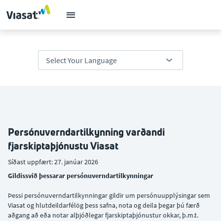
Persónuverndartilkynning varðandi
fjarskiptaþjónustu Viasat
Síðast uppfært: 27. janúar 2026
Gildissvið þessarar persónuverndartilkynningar
Þessi persónuverndartilkynningar gildir um persónuupplýsingar sem
Viasat og hlutdeildarfélög þess safna, nota og deila þegar þú færð
aðgang að eða notar alþjóðlegar fjarskiptaþjónustur okkar, þ.m.t.