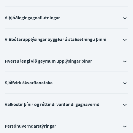
Alþjóðlegir gagnaflutningar
Viðbótarupplýsingar byggðar á staðsetningu þinni
Hversu lengi við geymum upplýsingar þínar
Sjálfvirk ákvarðanataka
Valkostir þínir og réttindi varðandi gagnavernd
Persónuverndarstýringar