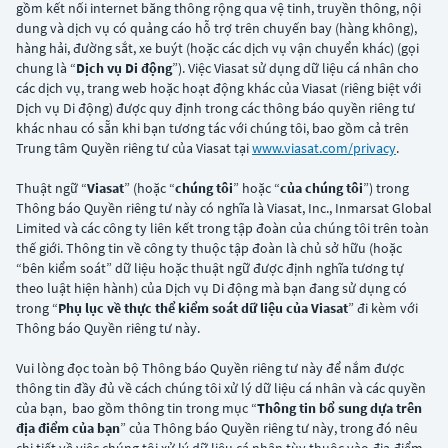
gồm kết nối internet băng thông rộng qua vệ tinh, truyền thông, nội
dung và dịch vụ có quảng cáo hỗ trợ trên chuyến bay (hàng không),
hàng hải, đường sắt, xe buýt (hoặc các dịch vụ vận chuyển khác) (gọi
chung là “
Dịch vụ Di động
”). Việc Viasat sử dụng dữ liệu cá nhân cho
các dịch vụ, trang web hoặc hoạt động khác của Viasat (riêng biệt với
Dịch vụ Di động) được quy định trong các thông báo quyền riêng tư
khác nhau có sẵn khi bạn tương tác với chúng tôi, bao gồm cả trên
Trung tâm Quyền riêng tư của Viasat tại
www.viasat.com/privacy
.
Thuật ngữ “
Viasat
” (hoặc “
chúng tôi
” hoặc “
của chúng tôi
”) trong
Thông báo Quyền riêng tư này có nghĩa là Viasat, Inc., Inmarsat Global
Limited và các công ty liên kết trong tập đoàn của chúng tôi trên toàn
thế giới. Thông tin về công ty thuộc tập đoàn là chủ sở hữu (hoặc
“bên kiểm soát” dữ liệu hoặc thuật ngữ được định nghĩa tương tự
theo luật hiện hành) của Dịch vụ Di động mà bạn đang sử dụng có
trong “
Phụ lục về thực thể kiểm soát dữ liệu của Viasat
” đi kèm với
Thông báo Quyền riêng tư này.
Vui lòng đọc toàn bộ Thông báo Quyền riêng tư này để nắm được
thông tin đầy đủ về cách chúng tôi xử lý dữ liệu cá nhân và các quyền
của bạn, bao gồm thông tin trong mục “
Thông tin bổ sung dựa trên
địa điểm của bạn
” của Thông báo Quyền riêng tư này, trong đó nêu