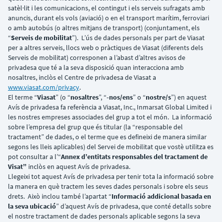
satèl·lit i les comunicacions, el contingut i els serveis sufragats amb
anuncis, durant els vols (aviació) o en el transport marítim, ferroviari
o amb autobús (o altres mitjans de transport) (conjuntament, els
“
Serveis de mobilitat
”). L’ús de dades personals per part de Viasat
per a altres serveis, llocs web o pràctiques de Viasat (diferents dels
Serveis de mobilitat) corresponen a l’abast d’altres avisos de
privadesa que té a la seva disposició quan interacciona amb
nosaltres, inclòs el Centre de privadesa de Viasat a
www.viasat.com/privacy
.
El terme “
Viasat
” (o “
nosaltres
”, “
-nos/ens
” o “
nostre/s
”) en aquest
Avís de privadesa fa referència a Viasat, Inc., Inmarsat Global Limited i
les nostres empreses associades del grup a tot el món. La informació
sobre l’empresa del grup que és titular (la “responsable del
tractament” de dades, o el terme que es defineixi de manera similar
segons les lleis aplicables) del Servei de mobilitat que vostè utilitza es
pot consultar a l’“
Annex d’entitats responsables del tractament de
Visat”
inclòs en aquest Avís de privadesa.
Llegeixi tot aquest Avís de privadesa per tenir tota la informació sobre
la manera en què tractem les seves dades personals i sobre els seus
drets. Això inclou també l’apartat “
Informació addicional basada en
la seva ubicació
” d’aquest Avís de privadesa, que conté detalls sobre
el nostre tractament de dades personals aplicable segons la seva