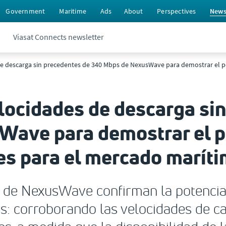
Government
Maritime
Ads
About
Perspectives
New
Viasat Connects newsletter
 de descarga sin precedentes de 340 Mbps de NexusWave para demostrar el 
elocidades de descarga si
ave para demostrar el po
es para el mercado marít
l de NexusWave confirman la potencia
s: corroborando las velocidades de c