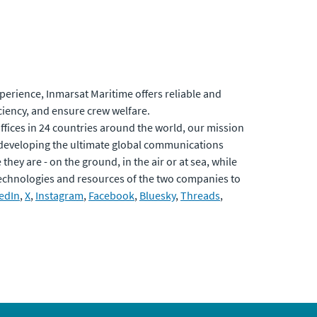
xperience, Inmarsat Maritime offers reliable and
ciency, and ensure crew welfare.
fices in 24 countries around the world, our mission
developing the ultimate global communications
hey are - on the ground, in the air or at sea, while
 technologies and resources of the two companies to
edIn
,
X
,
Instagram
,
Facebook
,
Bluesky
,
Threads
,