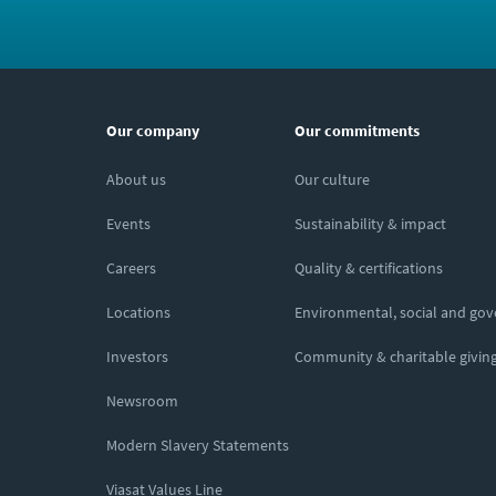
Our company
Our commitments
About us
Our culture
Events
Sustainability & impact
Careers
Quality & certifications
Locations
Environmental, social and go
Investors
Community & charitable givin
Newsroom
Modern Slavery Statements
Viasat Values Line