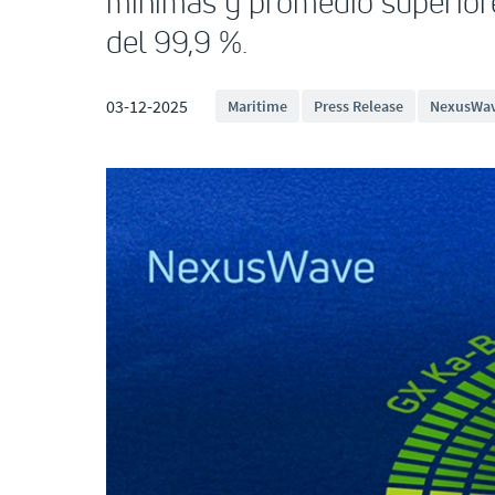
mínimas y promedio superiore
del 99,9 %.
03-12-2025
Maritime
Press Release
NexusWa