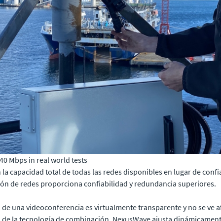
 Mbps in real world tests
la capacidad total de todas las redes disponibles en lugar de confi
ión de redes proporciona confiabilidad y redundancia superiores.
ad de una videoconferencia es virtualmente transparente y no se ve 
 de la tecnología de combinación, NexusWave ajusta dinámicament