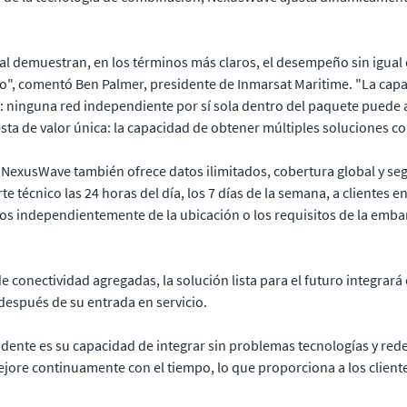
al demuestran, en los términos más claros, el desempeño sin igua
, comentó Ben Palmer, presidente de Inmarsat Maritime. "La capa
 ninguna red independiente por sí sola dentro del paquete puede a
ta de valor única: la capacidad de obtener múltiples soluciones c
exusWave también ofrece datos ilimitados, cobertura global y segu
 técnico las 24 horas del día, los 7 días de la semana, a clientes 
s independientemente de la ubicación o los requisitos de la embarc
conectividad agregadas, la solución lista para el futuro integrará
 después de su entrada en servicio.
ente es su capacidad de integrar sin problemas tecnologías y rede
mejore continuamente con el tiempo, lo que proporciona a los clie