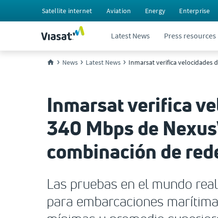
Satellite internet
Aviation
Energy
Enterprise
Latest News
Press resources
News
Latest News
Inmarsat verifica velocidades
Inmarsat verifica v
340 Mbps de NexusW
combinación de red
Las pruebas en el mundo rea
para embarcaciones marítima