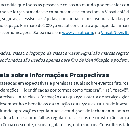
acredita que todas as pessoas e coisas no mundo podem estar con
os e forças armadas se comunicam e se conectam. A Viasat está 
, seguras, acessíveis e rápidas, com impacto positivo na vida das 
o espaço. Em maio de 2023, a Viasat concluiu a aquisição da Inmar
 em comunicações. Saiba mais em
www.viasat.com
, no
Viasat News 
vados. Viasat, o logotipo da Viasat e Viasat Signal são marcas regist
cionados são usados apenas para fins de identificação e podem s
tela sobre Informações Prospectivas
aseadas em expectativas e premissas atuais sobre eventos futuros, 
clarações — identificadas por termos como “espera”, “irá”, “prevê”,
precisas. Entre elas: a formação da Equatys; a oferta de serviços g
desempenho e benefícios da solução Equatys; a estrutura de investi
ncluindo aprovações regulatórias e condições de fechamento; bem co
ido a fatores como falhas regulatórias, riscos de construção, la
ência crescente, riscos regulatórios, entre outros. Consulte os fato