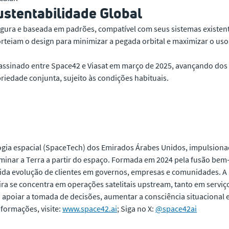
ustentabilidade Global
egura e baseada em padrões, compatível com seus sistemas existe
orteiam o design para minimizar a pegada orbital e maximizar o uso
assinado entre Space42 e Viasat em março de 2025, avançando dos 
iedade conjunta, sujeito às condições habituais.
ia espacial (SpaceTech) dos Emirados Árabes Unidos, impulsionada
 iluminar a Terra a partir do espaço. Formada em 2024 pela fusão be
ida evolução de clientes em governos, empresas e comunidades. 
ira se concentra em operações satelitais upstream, tanto em serviç
poiar a tomada de decisões, aumentar a consciência situacional e 
nformações, visite:
www.space42.ai
; Siga no X:
@space42ai