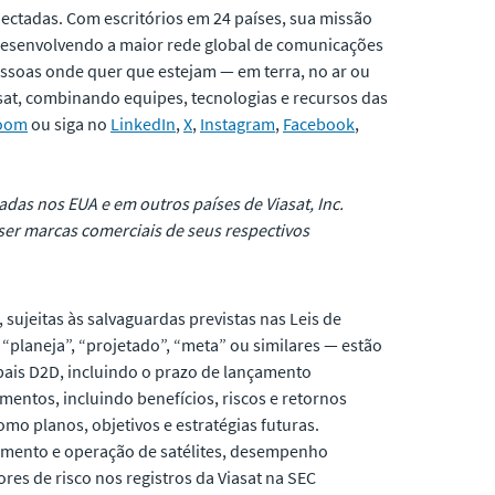
ectadas. Com escritórios em 24 países, sua missão
desenvolvendo a maior rede global de comunicações
pessoas onde quer que estejam — em terra, no ar ou
sat, combinando equipes, tecnologias e recursos das
Room
ou siga no
LinkedIn
,
X
,
Instagram
,
Facebook
,
radas nos EUA e em outros países de Viasat, Inc.
er marcas comerciais de seus respectivos
sujeitas às salvaguardas previstas nas Leis de
 “planeja”, “projetado”, “meta” ou similares — estão
lobais D2D, incluindo o prazo de lançamento
mentos, incluindo benefícios, riscos e retornos
mo planos, objetivos e estratégias futuras.
nçamento e operação de satélites, desempenho
res de risco nos registros da Viasat na SEC