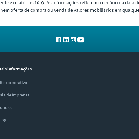
cente e relatórios 10-Q. As informações refletem o cenário na data 
nem oferta de compra ou venda de valores mobiliários em qualquer
ais informações
ite corporativo
ala de imprensa
uridico
log