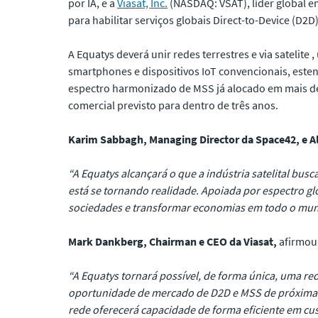
por IA, e a
Viasat, Inc.
(NASDAQ: VSAT), líder global e
para habilitar serviços globais Direct-to-Device (D2
A Equatys deverá unir redes terrestres e via satelit
smartphones e dispositivos IoT convencionais, este
espectro harmonizado de MSS já alocado em mais d
comercial previsto para dentro de três anos.
Karim Sabbagh, Managing Director da Space42, e Al
“A Equatys alcançará o que a indústria satelital bus
está se tornando realidade. Apoiada por espectro gl
sociedades e transformar economias em todo o mun
Mark Dankberg, Chairman e CEO da Viasat,
afirmou
“A Equatys tornará possível, de forma única, uma re
oportunidade de mercado de D2D e MSS de próxima ge
rede oferecerá capacidade de forma eficiente em cus