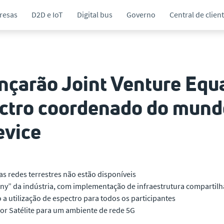
resas
D2D e IoT
Digital bus
Governo
Central de clien
ançarão Joint Venture Equ
ectro coordenado do mund
evice
as redes terrestres não estão disponíveis
y” da indústria, com implementação de infraestrutura compartilh
 a utilização de espectro para todos os participantes
 por Satélite para um ambiente de rede 5G