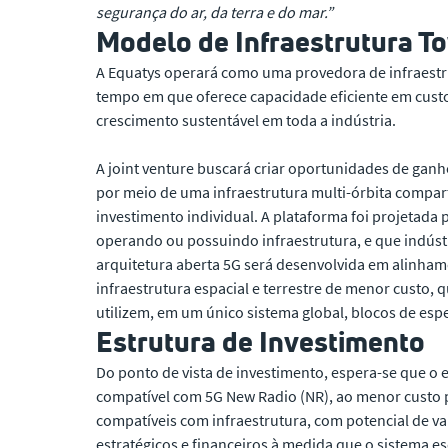
segurança do ar, da terra e do mar.”
Modelo de Infraestrutura T
A Equatys operará como uma provedora de infraestr
tempo em que oferece capacidade eficiente em custo
crescimento sustentável em toda a indústria.
A joint venture buscará criar oportunidades de gan
por meio de uma infraestrutura multi-órbita compar
investimento individual. A plataforma foi projetad
operando ou possuindo infraestrutura, e que indústr
arquitetura aberta 5G será desenvolvida em alinha
infraestrutura espacial e terrestre de menor custo,
utilizem, em um único sistema global, blocos de esp
Estrutura de Investimento
Do ponto de vista de investimento, espera-se que o 
compatível com 5G New Radio (NR), ao menor custo po
compatíveis com infraestrutura, com potencial de va
estratégicos e financeiros à medida que o sistema es