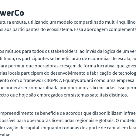
owerCo
utura enxuta, utilizando um modelo compartilhado multi-inquili
s aos participantes do ecossistema. Essa abordagem complementa a
hos mútuos para todos os stakeholders, ao invés da lógica de um v
tilhada, os participantes se beneficiarão de economias de escala
a para permitir que operadoras cresçam de forma lucrativa, que g
ias locais participem do desenvolvimento e fabricação de tecnologi
mento com o framework 3GPP. A Equatys atuará como uma empresa ne
 que poderá ser compartilhada por operadoras licenciadas. Isso pe
ectro que hoje são empregados em sistemas satelitais distintos.
empreendimento se beneficie de acordos que disponibilizam infraest
ssível para operadoras licenciadas regionais e globais. O modelo 
lorização de capital, enquanto rodadas de aporte de capital em fas
calar.