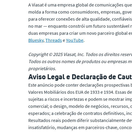
A Viasat é uma empresa global de comunicações que 
molda a forma como consumidores, empresas, govern
para oferecer conexões de alta qualidade, confiáveis
no mar — enquanto constrói um futuro sustentável n
duas empresas para criar um novo parceiro global
Bluesky
,
Threads
e
YouTube
.
Copyright © 2025 Viasat, Inc. Todos os direitos reser
Todos os outros nomes de produtos ou empresas men
proprietários.
Aviso Legal e Declaração de Cau
Este anúncio pode conter declarações prospectivas b
Valores Mobiliários dos EUA de 1933 e 1934. Essas de
sujeitas a riscos e incertezas e podem se mostrar im
comercial; o design, modelo de negócios, recursos, 
esperados; a celebração de contratos definitivos, i
Resultados reais podem diferir substancialmente dev
insatisfatório, mudanças em parceiros-chave, concorr