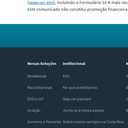
(
www.sec.gov
), incluindo o Formulário 10-K mais re
Este comunicado não constitui promoção financeira 
Nossas Soluções
Institucional
M
Residencial
ESG
S
Para Empresas
No que acreditamos
S
D2D e IoT
Seja um parceiro
J
Aviação
Junte-se a nossa equipe
B
Governo e Parcerias
Sobre nossos serviços na Costa Rica