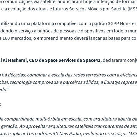
m comunicações via satélite, anunciaram hoje a intenção de formar
D) e a evolução dos atuais e futuros Serviços Móveis por Satélite (
e , utilizando uma plataforma compatível com o padrão 3GPP Non-Terr
ndendo o serviço a bilhões de pessoas e dispositivos em todo o mu
e 160 mercados, o empreendimento deverá lançar as bases para co
i Al Hashemi, CEO de Space Services da Space42,
declararam con
ca há décadas: combinar a escala das redes terrestres com a eficiên
obal, tecnologia comprovada e parceiros sólidos, a Equatys repres
do.”
:
de compartilhada multi-órbita em escala, com arquitetura aberta ba
ração. Ao aproveitar arquiteturas satelitais transparentes de al
tos e aplicará os padrões 5G New Radio, evoluindo os serviços MSS