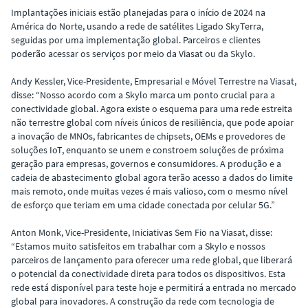
Implantações iniciais estão planejadas para o início de 2024 na
América do Norte, usando a rede de satélites Ligado SkyTerra,
seguidas por uma implementação global. Parceiros e clientes
poderão acessar os serviços por meio da Viasat ou da Skylo.
Andy Kessler, Vice-Presidente, Empresarial e Móvel Terrestre na Viasat,
disse: “Nosso acordo com a Skylo marca um ponto crucial para a
conectividade global. Agora existe o esquema para uma rede estreita
não terrestre global com níveis únicos de resiliência, que pode apoiar
a inovação de MNOs, fabricantes de chipsets, OEMs e provedores de
soluções IoT, enquanto se unem e constroem soluções de próxima
geração para empresas, governos e consumidores. A produção e a
cadeia de abastecimento global agora terão acesso a dados do limite
mais remoto, onde muitas vezes é mais valioso, com o mesmo nível
de esforço que teriam em uma cidade conectada por celular 5G.”
Anton Monk, Vice-Presidente, Iniciativas Sem Fio na Viasat, disse:
“Estamos muito satisfeitos em trabalhar com a Skylo e nossos
parceiros de lançamento para oferecer uma rede global, que liberará
o potencial da conectividade direta para todos os dispositivos. Esta
rede está disponível para teste hoje e permitirá a entrada no mercado
global para inovadores. A construção da rede com tecnologia de