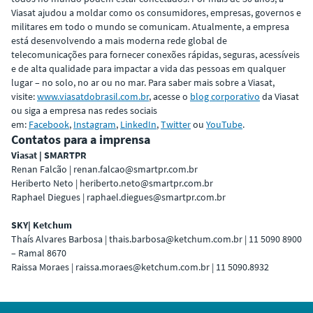
Viasat ajudou a moldar como os consumidores, empresas, governos e
militares em todo o mundo se comunicam. Atualmente, a empresa
está desenvolvendo a mais moderna rede global de
telecomunicações para fornecer conexões rápidas, seguras, acessíveis
e de alta qualidade para impactar a vida das pessoas em qualquer
lugar – no solo, no ar ou no mar. Para saber mais sobre a Viasat,
visite:
www.viasatdobrasil.com.br
, acesse o
blog corporativo
da Viasat
ou siga a empresa nas redes sociais
em:
Facebook
,
Instagram
,
LinkedIn
,
Twitter
ou
YouTube
.
Contatos para a imprensa
Viasat | SMARTPR
Renan Falcão | renan.falcao@smartpr.com.br
Heriberto Neto | heriberto.neto@smartpr.com.br
Raphael Diegues | raphael.diegues@smartpr.com.br
SKY| Ketchum
Thaís Alvares Barbosa | thais.barbosa@ketchum.com.br | 11 5090 8900
– Ramal 8670
Raissa Moraes | raissa.moraes@ketchum.com.br | 11 5090.8932