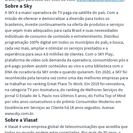
Sobre a Sky
A SKY é a maior operadora de TV paga via satélite do país. Com a
missão de oferecer e democratizar a diversão para todos os
brasileiros, investe continuamente na oferta de produtos e serviços
que sejam mais adequados para cada Brasil e suas necessidades
individuais de consumo de conteúdo e entretenimento. Distribui
programação 100% digital em todos os municípios do país, e busca,
cada vez mais, ampliar e otimizar os serviços prestados e a
experiência para seus 4.6 milhões de clientes. Com o SKY Play,
plataforma de vídeo sob demanda da operadora, consumidores pós e
pré-pago podem assistir conteúdos ao vivo e uma biblioteca com o
DNA de curadoria da SKY onde e quando quiserem. Em 2020, a SKY foi
reconhecida pela terceira vez como uma das melhores empresas para
se trabalhar no ranking Great Place To Work. Em 2019 foi vencedora,
na categoria TV por Assinatura, do ranking de Melhores Serviços do
jornal O Estado de S. Paulo nos últimos 5 anos, do Folha Top of Mind
por oito anos consecutivos e do prêmio Consumidor Moderno em
Excelência em Serviços ao Cliente há 18 anos seguidos. Acesse:
www.sky.com.br.
Sobre a Viasat
A Viasat é uma empresa global de telecomunicações que acredita que
todos no mundo podem estar conectados. Por mais de 30 anos, a