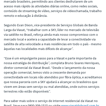
mercado brasileiro, permitindo aos clientes desfrutarem de um
acesso mais rápido às atividades diárias online, como redes sociais,
conteúdo de streaming de vídeo, serviços de videochamada, trabalho
remoto e educação à distância.
Segundo Evan Dixon, vice-presidente de Serviços Globais de Banda
Larga da Viasat, “trabalhar com a SKY, líder no mercado de televisão
via satélite no Brasil, reforça ainda mais nosso compromisso com o
mercado local e acelera a capacidade de levar a conectividade via
satélite de alta velocidade a mais residências em todo o país - mesmo
àquelas nas localidades mais difíceis de alcançar”.
“Esse é um empolgante passo para a Viasat e parte importante da
nossa estratégia de distribuição”, completa Bruno Soares Henriques,
diretor comercial da Viasat Brasil. “Desde o lançamento da nossa
operação comercial, temos visto a crescente demanda por
conectividade em locais não atendidos por fibra óptica, e acreditamos
que nossa parceria com a SKY ajudará a alcançar os brasileiros que
vivem em áreas sem serviço ou mal atendidas, onde outros serviços
terrestres não estão disponíveis”.
Para saber mais sobre o serviço de internet residencial da Viasat no
Brasil, ligue para 0800-309-1515 ou visite
www.viasatdobrasil.com.br
.