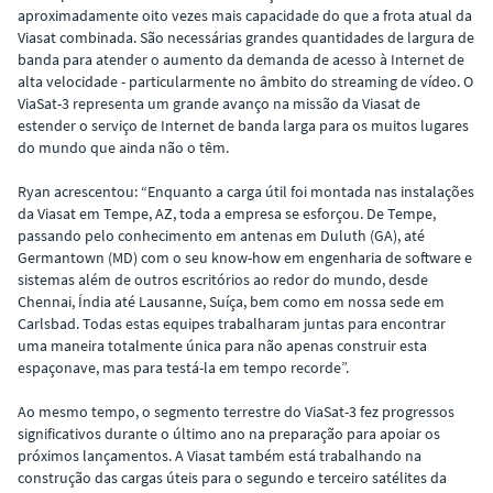
aproximadamente oito vezes mais capacidade do que a frota atual da
Viasat combinada. São necessárias grandes quantidades de largura de
banda para atender o aumento da demanda de acesso à Internet de
alta velocidade - particularmente no âmbito do streaming de vídeo. O
ViaSat-3 representa um grande avanço na missão da Viasat de
estender o serviço de Internet de banda larga para os muitos lugares
do mundo que ainda não o têm.
Ryan acrescentou: “Enquanto a carga útil foi montada nas instalações
da Viasat em Tempe, AZ, toda a empresa se esforçou. De Tempe,
passando pelo conhecimento em antenas em Duluth (GA), até
Germantown (MD) com o seu know-how em engenharia de software e
sistemas além de outros escritórios ao redor do mundo, desde
Chennai, Índia até Lausanne, Suíça, bem como em nossa sede em
Carlsbad. Todas estas equipes trabalharam juntas para encontrar
uma maneira totalmente única para não apenas construir esta
espaçonave, mas para testá-la em tempo recorde”.
Ao mesmo tempo, o segmento terrestre do ViaSat-3 fez progressos
significativos durante o último ano na preparação para apoiar os
próximos lançamentos. A Viasat também está trabalhando na
construção das cargas úteis para o segundo e terceiro satélites da