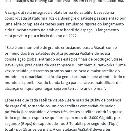
as instalações da Boeing Satellite Systems em El Segundo, Califórnia.
A carga útil será integrada à plataforma do satélite, baseada na
comprovada plataforma 702 da Boeing, e o satélite passará então por
uma série completa de testes para simular os rigores do lançamento
e do funcionamento no ambiente hostil do espaço. O lançamento
está previsto para o início do ano de 2022.
“Este é um momento de grande entusiasmo para a Viasat, com o
primeiro dos três satélites de alta potência ViaSat-3 de nossa
constelação global entrando nos estágios finais de produção”, disse
Dave Ryan, presidente da Viasat Space & Commercial Networks. “Uma
vez concluído, estaremos prontos para colocar o maior satélite do
mundo em capacidade na órbita geoestacionária para atender todo o
mundo, disponibilizando banda larga para as áreas mais difíceis de
alcançar em qualquer lugar, seja em terra, no ar e no mar”.
Espera-se que cada satélite ViaSat-3 gere mais de 20 kW de potência
de carga útil, tornando-os um dos satélites comerciais de maior
potência já construídos. Apenas três destes satélites cobrirão quase
todo o globo, e espera-se que forneçam mais de 3.000 Gigabits por
segundo (Gbps) de capacidade - ou 3 Terabits por segundo (Tbps)
total - por 15 anos ou mais. A constelação ViaSat-3 deverá ter