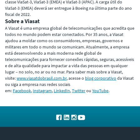
classe ViaSat-3, ViaSat-3 (EMEA) e ViaSat-3 (APAC). A carga útil do
ViaSat-3 (EMEA) deverá ser entregue à Boeing na última parte do ano
fiscal de 2022.
Sobre a Viasat
A Viasat é uma empresa global de telecomunicações que acredita que
todos no mundo podem estar conectados. Por 35 anos, a Viasat
ajudou a moldar como os consumidores, empresas, governos e
militares em todo o mundo se comunicam. Atualmente, a empresa
está desenvolvendo a mais moderna rede global de
telecomunicações para fornecer conexões rápidas, seguras, acessíveis
e de alta qualidade para impactar a vida das pessoas em qualquer
lugar – no solo, no ar ou no mar. Para saber mais sobre a Viasat,
visite:
www.viasatdobrasil.com.br
, acesse o
blog corporativo
da Viasat
ou siga a empresa nas redes sociais
em:
Facebook
,
Instagram
,
LinkedIn
,
Twitter
ou
YouTube
.