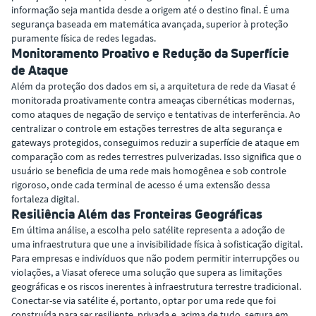
informação seja mantida desde a origem até o destino final. É uma
segurança baseada em matemática avançada, superior à proteção
puramente física de redes legadas.
Monitoramento Proativo e Redução da Superfície
de Ataque
Além da proteção dos dados em si, a arquitetura de rede da Viasat é
monitorada proativamente contra ameaças cibernéticas modernas,
como ataques de negação de serviço e tentativas de interferência. Ao
centralizar o controle em estações terrestres de alta segurança e
gateways protegidos, conseguimos reduzir a superfície de ataque em
comparação com as redes terrestres pulverizadas. Isso significa que o
usuário se beneficia de uma rede mais homogênea e sob controle
rigoroso, onde cada terminal de acesso é uma extensão dessa
fortaleza digital.
Resiliência Além das Fronteiras Geográficas
Em última análise, a escolha pelo satélite representa a adoção de
uma infraestrutura que une a invisibilidade física à sofisticação digital.
Para empresas e indivíduos que não podem permitir interrupções ou
violações, a Viasat oferece uma solução que supera as limitações
geográficas e os riscos inerentes à infraestrutura terrestre tradicional.
Conectar-se via satélite é, portanto, optar por uma rede que foi
construída para ser resiliente, privada e, acima de tudo, segura em