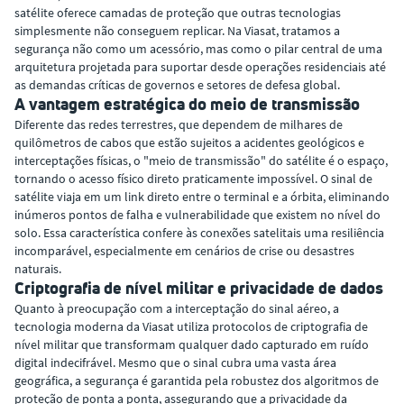
satélite oferece camadas de proteção que outras tecnologias
simplesmente não conseguem replicar. Na Viasat, tratamos a
segurança não como um acessório, mas como o pilar central de uma
arquitetura projetada para suportar desde operações residenciais até
as demandas críticas de governos e setores de defesa global.
A vantagem estratégica do meio de transmissão
Diferente das redes terrestres, que dependem de milhares de
quilômetros de cabos que estão sujeitos a acidentes geológicos e
interceptações físicas, o "meio de transmissão" do satélite é o espaço,
tornando o acesso físico direto praticamente impossível. O sinal de
satélite viaja em um link direto entre o terminal e a órbita, eliminando
inúmeros pontos de falha e vulnerabilidade que existem no nível do
solo. Essa característica confere às conexões satelitais uma resiliência
incomparável, especialmente em cenários de crise ou desastres
naturais.
Criptografia de nível militar e privacidade de dados
Quanto à preocupação com a interceptação do sinal aéreo, a
tecnologia moderna da Viasat utiliza protocolos de criptografia de
nível militar que transformam qualquer dado capturado em ruído
digital indecifrável. Mesmo que o sinal cubra uma vasta área
geográfica, a segurança é garantida pela robustez dos algoritmos de
proteção de ponta a ponta, assegurando que a privacidade da