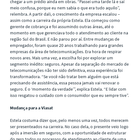
chegar a um prédio ainda em obras. “Passei uma tarde lá e saí
meio confusa, porque eu nem sabia o que era tudo aquilo”,
relembra. A partir dali, o crescimento da empresa escalou –
assim como a carreira da própria Estela. Ela começou como
gerente de cobrança e foi assumindo outras áreas, até o
momento em que gerenciava todo o atendimento ao cliente na
região Sul do Brasil. E não parou por aí. Entre mudanças de
empregador, foram quase 20 anos trabalhando para grandes
empresas da área de telecomunicações. Era hora de respirar
novos ares. Mais uma vez, a escolha foi por explorar um
segmento inédito: seguros. Apesar da separação do mercado de
telecomunicações não ter sido definitiva, essa experiência foi
transformadora. “Se você não tratar bem alguém que está
precisando de assistência, essa pessoa jamais vai renovar o
seguro. É o ‘momento da verdade’”, explica Estela. “E lidar com
isso resgatou o cuidado com o consumidor que eu sempre tive”.
Mudança para a Viasat
Estela costuma dizer que, pelo menos uma vez, todos merecem
ser presenteados na carreira. No caso dela, o presente veio logo
após a imersão em seguros, com a oportunidade de estruturar
do zero todos os processos de atendimento ao cliente de uma