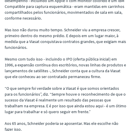
desempenho - incluindo um Apple II com monitor colorido e um IBM
Compatible para captura esquemática - eram mantidas em carrinhos
compartilhados pelos funcionários, movimentados de sala em sala,
conforme necessário.
Mas isso não durou muito tempo. Schneider viu a empresa crescer,
primeiro dentro do mesmo prédio. E depois em um lugar maior, à
medida que a Viasat conquistava contratos grandes, que exigiam mais
funcionários.
Mesmo com tudo isso - incluindo o IPO (oferta pública inicial) em
1996, a expansão contínua dos escritórios, novas linhas de produtos e
lançamentos de satélites -, Schneider conta que a cultura da Viasat
que ele conheceu ao ser contratado permaneceu firme.
“O que sempre foi verdade sobre a Viasat é que somos orientados
para os funcionários”, diz. “Sempre houve o reconhecimento de que o
sucesso da Viasat é realmente um resultado das pessoas que
trabalham na empresa. E é por isso que ainda estou aqui - é um ótimo
lugar para trabalhar e só quero seguir em frente.”
Aos 65 anos, Schneider poderia se aposentar. Mas ele escolhe não
fazer isso.