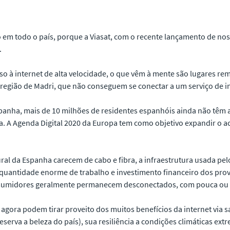
do em todo o
país, porque a Viasat, com o recente lançamento de nos
.
 à internet de alta velocidade, o que vêm à mente são lugares rem
egião de Madri, que não conseguem se conectar a um serviço de int
panha, mais de 10 milhões de residentes espanhóis ainda não têm 
 A Agenda Digital 2020 da Europa tem como objetivo expandir o ac
ral da Espanha carecem de cabo e fibra, a infraestrutura usada pelo
a quantidade enorme de trabalho e investimento financeiro dos pro
sumidores geralmente permanecem desconectados, com pouca ou n
agora podem tirar proveito dos muitos benefícios da internet via s
serva a beleza do país), sua resiliência a condições climáticas ex