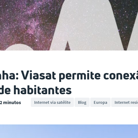
ha: Viasat permite conexã
de habitantes
 2 minutos
Internet via satélite
Blog
Europa
Internet res