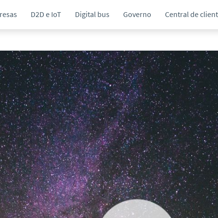
resas
D2D e IoT
Digital bus
Governo
Central de clien