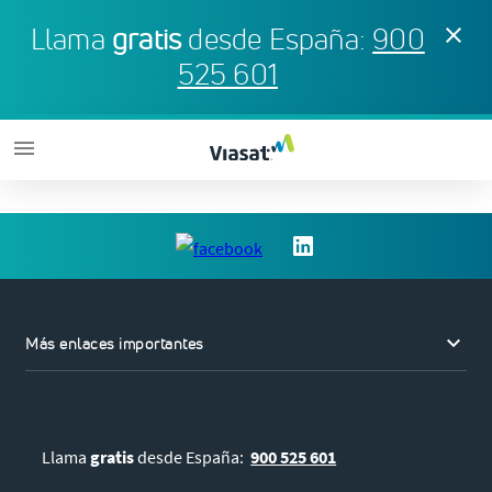
Llama
gratis
desde España:
900
clear
525 601
menu
keyboard_arrow_down
Más enlaces importantes
Llama
gratis
desde España:
900 525 601