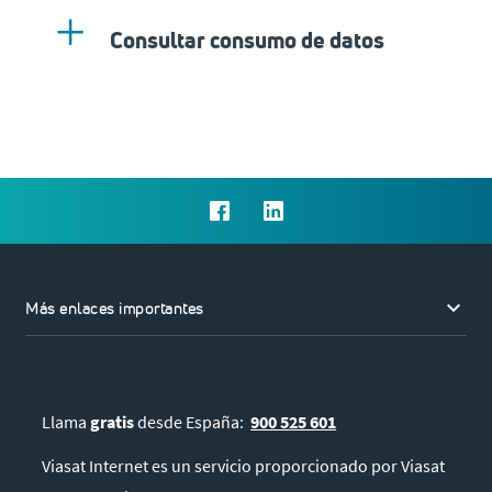
Consultar consumo de datos
keyboard_arrow_down
Más enlaces importantes
Llama
gratis
desde España:
900 525 601
Viasat Internet es un servicio proporcionado por Viasat