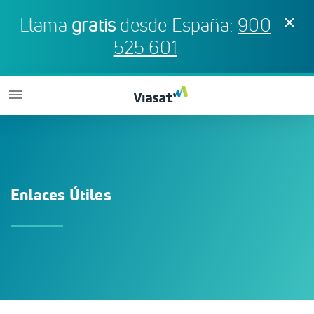
Llama
gratis
desde España:
900
clear
525 601
menu
Enlaces Útiles