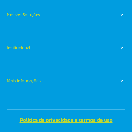
keyboard_arrow_down
Nossas Soluções
keyboard_arrow_down
Institucional
keyboard_arrow_down
Mais informações
Política de privacidade e termos de uso