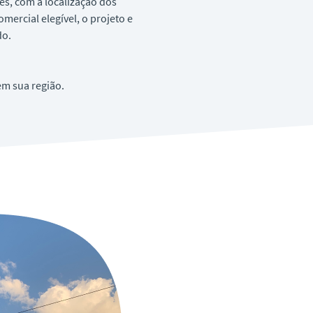
s, com a localização dos
omercial elegível, o projeto e
do.
em sua região.