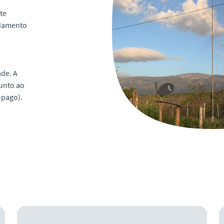
te
ndamento
ade. A
junto ao
-pago).