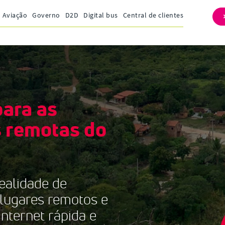
Aviação
Governo
D2D
Digital bus
Central de clientes
para as
 remotas do
ealidade de
 lugares remotos e
nternet rápida e