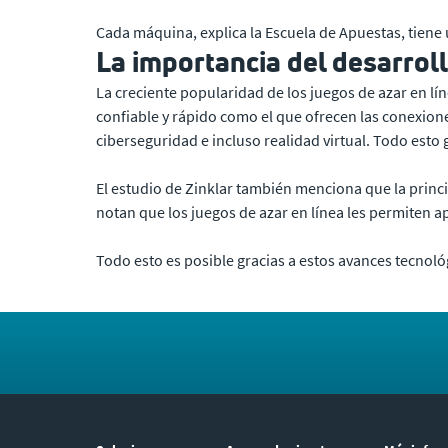
Cada máquina, explica la Escuela de Apuestas, tiene u
La importancia del desarrol
La creciente popularidad de los juegos de azar en lí
confiable y rápido como el que ofrecen las conexione
ciberseguridad e incluso realidad virtual. Todo esto
El estudio de Zinklar también menciona que la princ
notan que los juegos de azar en línea les permiten a
Todo esto es posible gracias a estos avances tecnoló