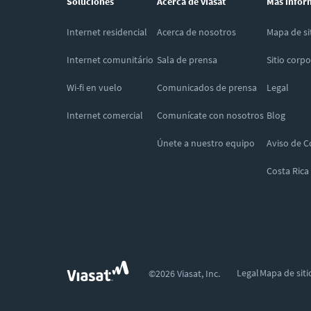
Soluciones
Acerca de viasat
Más infor
Internet residencial
Acerca de nosotros
Mapa de si
Internet comunitário
Sala de prensa
Sitio corpo
Wi-fi en vuelo
Comunicados de prensa
Legal
Internet comercial
Comunícate con nosotros
Blog
Únete a nuestro equipo
Aviso de C
Costa Rica
Legal
Mapa de siti
©2026 Viasat, Inc.