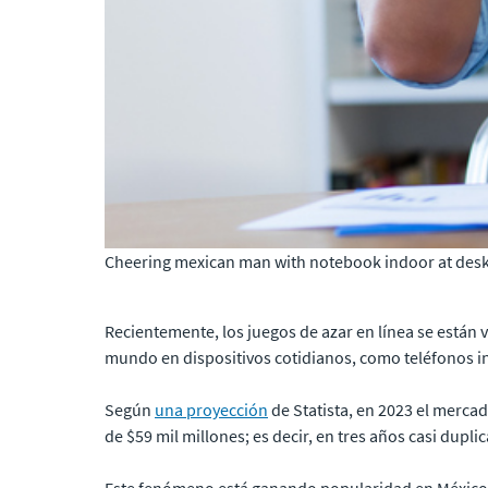
Cheering mexican man with notebook indoor at des
Recientemente, los juegos de azar en línea se están
mundo en dispositivos cotidianos, como teléfonos in
Según
una proyección
de Statista, en 2023 el mercad
de $59 mil millones; es decir, en tres años casi duplic