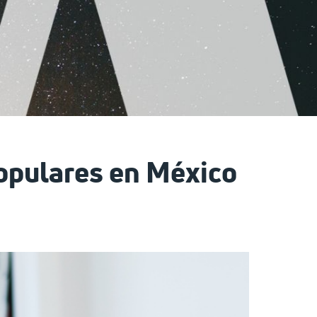
populares en México