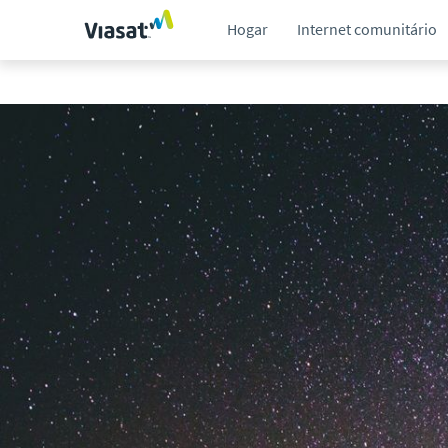
Hogar
Internet comunitário