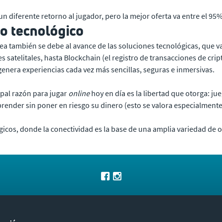
n diferente retorno al jugador, pero la mejor oferta va entre el 95%
lo tecnológico
nea también se debe al avance de las soluciones tecnológicas, que va
s satelitales, hasta Blockchain (el registro de transacciones de c
 genera experiencias cada vez más sencillas, seguras e inmersivas.
ipal razón para jugar
online
hoy en día es la libertad que otorga: j
prender sin poner en riesgo su dinero (esto se valora especialmente 
gicos, donde la conectividad es la base de una amplia variedad de 