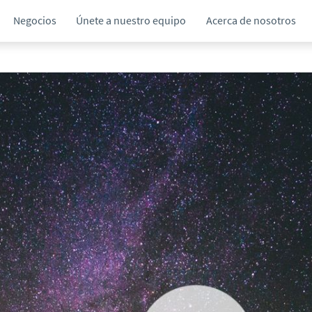
Negocios
Únete a nuestro equipo
Acerca de nosotros