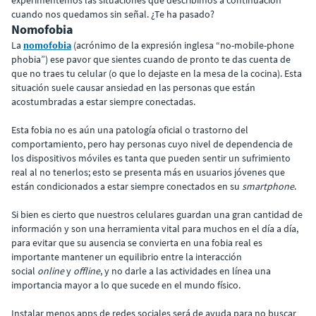
experimentemos las situaciones que describimos a continuación
cuando nos quedamos sin señal. ¿Te ha pasado?
Nomofobia
La
nomofobia
(acrónimo de la expresión inglesa “no-mobile-phone
phobia”) ese pavor que sientes cuando de pronto te das cuenta de
que no traes tu celular (o que lo dejaste en la mesa de la cocina). Esta
situación suele causar ansiedad en las personas que están
acostumbradas a estar siempre conectadas.
Esta fobia no es aún una patología oficial o trastorno del
comportamiento, pero hay personas cuyo nivel de dependencia de
los dispositivos móviles es tanta que pueden sentir un sufrimiento
real al no tenerlos; esto se presenta más en usuarios jóvenes que
están condicionados a estar siempre conectados en su
smartphone
.
Si bien es cierto que nuestros celulares guardan una gran cantidad de
información y son una herramienta vital para muchos en el día a día,
para evitar que su ausencia se convierta en una fobia real es
importante mantener un equilibrio entre la interacción
social
online
y
offline
, y no darle a las actividades en línea una
importancia mayor a lo que sucede en el mundo físico.
Instalar menos apps de redes sociales será de ayuda para no buscar