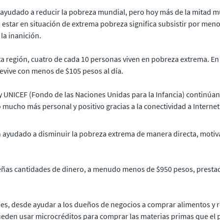
ayudado a reducir la pobreza mundial, pero hoy más de la mitad mun
 estar en situación de extrema pobreza significa subsistir por me
la inanición.
sta región, cuatro de cada 10 personas viven en pobreza extrema. E
revive con menos de $105 pesos al día.
 UNICEF (Fondo de las Naciones Unidas para la Infancia) continúan
 mucho más personal y positivo gracias a la conectividad a Internet
han ayudado a disminuir la pobreza extrema de manera directa, mo
eñas cantidades de dinero, a menudo menos de $950 pesos, presta
ades, desde ayudar a los dueños de negocios a comprar alimentos y 
pueden usar microcréditos para comprar las materias primas que e