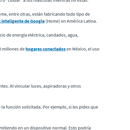
 o “cuidar” a tus mascotas mientras no estás.
me, entre otras, están fabricando todo tipo de
z inteligente de Google
(Home) en América Latina.
icio de energía eléctrica, candados, agua,
0 millones de
hogares conectados
en México, el uso
tes. Al vincular luces, aspiradoras y otros
a función solicitada. Por ejemplo, si les pides que
smitiendo en un dispositivo normal. Esto podría