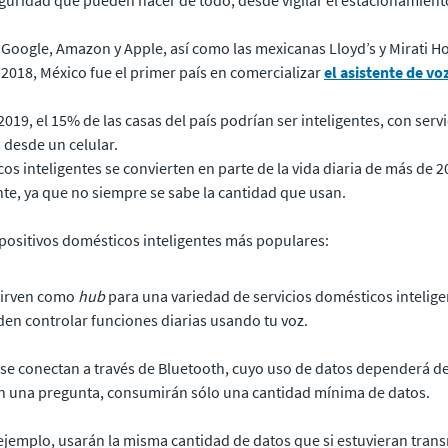
guridad que pueden hacer de todo, desde vigilar el estacionamiento
Google, Amazon y Apple, así como las mexicanas Lloyd’s y Mirati Ho
n 2018, México fue el primer país en comercializar
el asistente de vo
019, el 15% de las casas del país podrían ser inteligentes, con serv
s desde un celular.
s inteligentes se convierten en parte de la vida diaria de más de 2
te, ya que no siempre se sabe la cantidad que usan.
spositivos domésticos inteligentes más populares:
irven como
hub
para una variedad de servicios domésticos inteligen
eden controlar funciones diarias usando tu voz.
e conectan a través de Bluetooth, cuyo uso de datos dependerá de l
n una pregunta, consumirán sólo una cantidad mínima de datos.
 ejemplo, usarán la misma cantidad de datos que si estuvieran tran