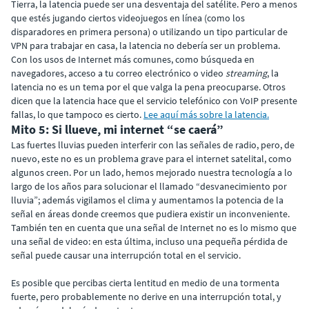
Tierra, la latencia puede ser una desventaja del satélite. Pero a menos
que estés jugando ciertos videojuegos en línea (como los
disparadores en primera persona) o utilizando un tipo particular de
VPN para trabajar en casa, la latencia no debería ser un problema.
Con los usos de Internet más comunes, como búsqueda en
navegadores, acceso a tu correo electrónico o video
streaming
, la
latencia no es un tema por el que valga la pena preocuparse. Otros
dicen que la latencia hace que el servicio telefónico con VoIP presente
fallas, lo que tampoco es cierto.
Lee aquí más sobre la latencia.
Mito 5: Si llueve, mi internet “se caerá”
Las fuertes lluvias pueden interferir con las señales de radio, pero, de
nuevo, este no es un problema grave para el internet satelital, como
algunos creen. Por un lado, hemos mejorado nuestra tecnología a lo
largo de los años para solucionar el llamado “desvanecimiento por
lluvia”; además vigilamos el clima y aumentamos la potencia de la
señal en áreas donde creemos que pudiera existir un inconveniente.
También ten en cuenta que una señal de Internet no es lo mismo que
una señal de video: en esta última, incluso una pequeña pérdida de
señal puede causar una interrupción total en el servicio.
Es posible que percibas cierta lentitud en medio de una tormenta
fuerte, pero probablemente no derive en una interrupción total, y